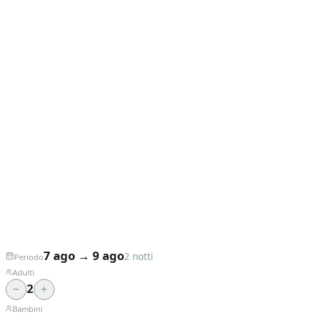
7 ago
→
9 ago
2 notti
Periodo
Adulti
2
−
+
Bambini