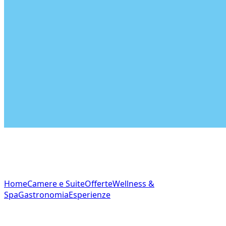
NAVIGAZIONE
Home
Camere e Suite
Offerte
Wellness &
Spa
Gastronomia
Esperienze
CONTATTI