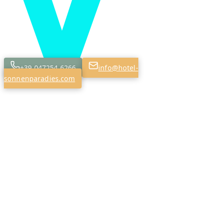
+39 047254 6266
info@hotel-
sonnenparadies.com