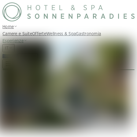
Home
Camere e Suite
Offerte
Wellness & Spa
Gastronomia
Esperienze
IT
Richiedi
Prenota