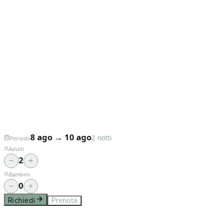
8 ago
→
10 ago
2 notti
Periodo
Adulti
2
−
+
Bambini
0
−
+
Richiedi
Prenota