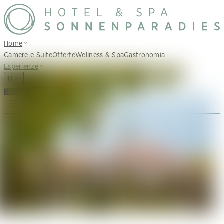
Home
Camere e Suite
Offerte
Wellness & Spa
Gastronomia
Esperienze
IT
Richiedi
Prenota